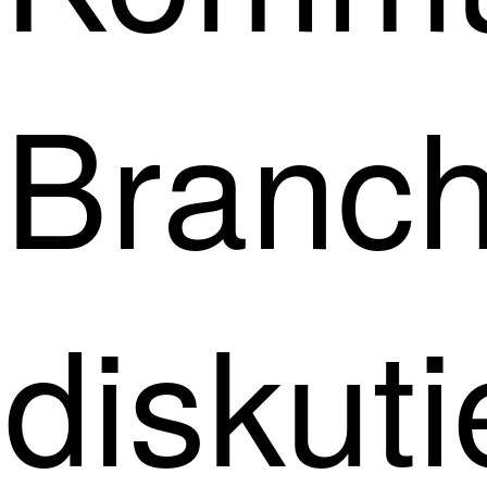
Branc
diskut