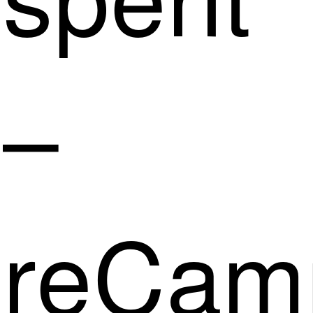
–
reCam