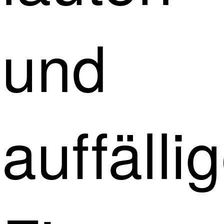
und
auffälli