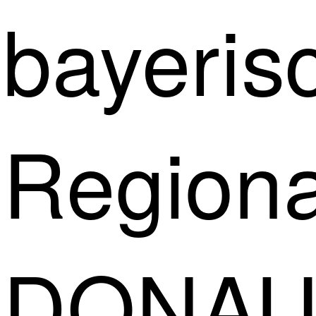
bayeris
Regiona
DONAU